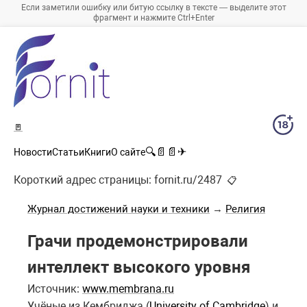
Если заметили ошибку или битую ссылку в тексте — выделите этот
фрагмент и нажмите Ctrl+Enter
🚪
🔍
📄
📄
✈
Новости
Статьи
Книги
О сайте
Короткий адрес страницы:
fornit.ru/2487
📋
Журнал достижений науки и техники
→
Религия
Грачи продемонстрировали
интеллект высокого уровня
Источник:
www.membrana.ru
Учёные из Кембриджа (
University of Cambridge
) и