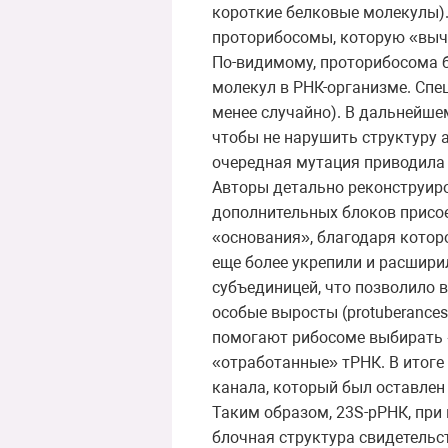
короткие белковые молекулы).
проторибосомы, которую «выч
По-видимому, проторибосома 
молекул в РНК-организме. Спе
менее случайно). В дальнейше
чтобы не нарушить структуру а
очередная мутация приводила 
Авторы детально реконструир
дополнительных блоков присое
«основания», благодаря котор
еще более укрепили и расшири
субъединицей, что позволило 
особые выросты (protuberances
помогают рибосоме выбирать 
«отработанные» тРНК. В итоге
канала, который был оставлен
Таким образом, 23S-рРНК, при 
блочная структура свидетельст