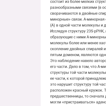
состоит из более мелких стру
разнообразными связями (в о
сворачиваются в двойные спир
минорные» связи. А-минорная
(А) в одной части молекулы и 
Исследуя структуру 23S-рРНК,
образующие с ними А-минорные
молекулы более или менее хао
скопление двойных спиралей и
пятым доменом, являются од
Это наблюдение навело авторо
его части. Дело в том, что А
структуры той части молекулы
ее части, к которой принадле
это нарушит структуру той час
расположен красный кружок. Т
предшественницы, то сначала 
могли «пристраиваться» адено