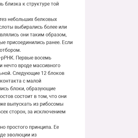
ь близка к структуре той
тез небольших белковых
ислоты выбирались более или
влялись они таким образом,
рые присоединились ранее. Если
 отбором.
-рРНК. Первые восемь
и нечто вроде массивного
льной. Следующие 12 блоков
 контакта с малой
лись блоки, образующие
стов состоит в том, что они
кже выпускать из рибосомы
сех сторон, за исключением
но простого принципа. Ее
оде эволюции из