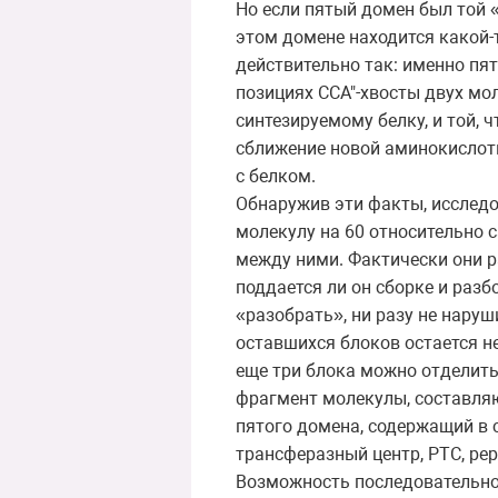
Но если пятый домен был той «
этом домене находится какой-
действительно так: именно пя
позициях CCA"-хвосты двух мо
синтезируемому белку, и той,
сближение новой аминокислоты
с белком.
Обнаружив эти факты, исследо
молекулу на 60 относительно 
между ними. Фактически они 
поддается ли он сборке и разб
«разобрать», ни разу не нару
оставшихся блоков остается неп
еще три блока можно отделить
фрагмент молекулы, составляю
пятого домена, содержащий в 
трансферазный центр, PTC, pepti
Возможность последовательно