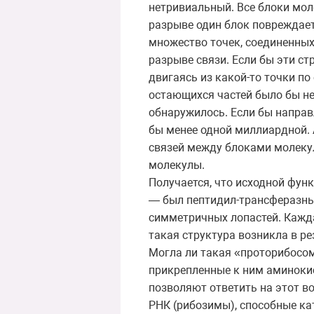
нетривиальный. Все блоки мол
разрыве один блок повреждает
множество точек, соединенных
разрыве связи. Если бы эти ст
двигаясь из какой-то точки по
остающихся частей было бы не
обнаружилось. Если бы направ
бы менее одной миллиардной. 
связей между блоками молекул
молекулы.
Получается, что исходной фун
— был пептидил-трансферазный
симметричных лопастей. Кажда
такая структура возникла в ре
Могла ли такая «проторибосом
прикрепленные к ним аминоки
позволяют ответить на этот 
РНК (рибозимы), способные ка