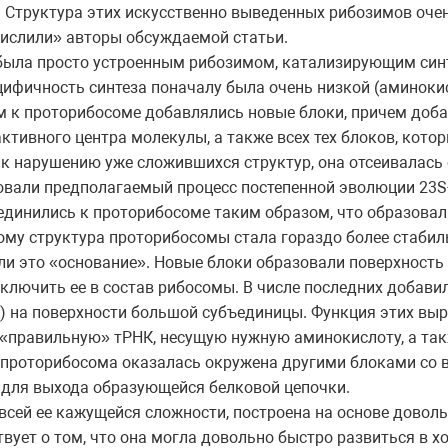
 Структура этих искусственно выведенных рибозимов очен
ислили» авторы обсуждаемой статьи.
была просто устроенным рибозимом, катализирующим син
цифичность синтеза поначалу была очень низкой (аминок
м к проторибосоме добавлялись новые блоки, причем доба
ктивного центра молекулы, а также всех тех блоков, кото
к нарушению уже сложившихся структур, она отсеивалась
овали предполагаемый процесс постепенной эволюции 23S
динились к проторибосоме таким образом, что образовал
ому структура проторибосомы стала гораздо более стаби
ли это «основание». Новые блоки образовали поверхность
включить ее в состав рибосомы. В числе последних добави
) на поверхности большой субъединицы. Функция этих выро
«правильную» тРНК, несущую нужную аминокислоту, а та
 проторибосома оказалась окружена другими блоками со в
 для выхода образующейся белковой цепочки.
всей ее кажущейся сложности, построена на основе доволь
вует о том, что она могла довольно быстро развиться в х