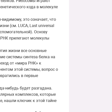
 белков. Рибосомы играют
генетического кода в молекуле
-видимому, это означает, что
и (см. LUCA, Last universal
вспомогательной). Основу
 рРНК прилегают молекулы
ития жизни все основные
ие системы синтеза белка на
еход от «мира РНК» к
ентом этой системы, вопрос о
вратились в первые
да-нибудь будет разгадана.
кулярных комплексов, которые
е, нашли ключик к этой тайне