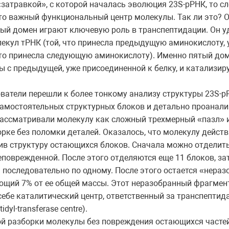
затравкой», с которой началась эволюция 23S-рРНК, то сл
то важный функциональный центр молекулы. Так ли это? О
тый домен играют ключевую роль в транспептидации. Он 
лекул тРНК (той, что принесла предыдущую аминокислоту,
 что принесла следующую аминокислоту). Именно пятый до
 с предыдущей, уже присоединенной к белку, и катализи
ватели перешли к более тонкому анализу структуры 23S-р
самостоятельных структурных блоков и детально проанали
рассматривали молекулу как сложный трехмерный «пазл» 
орке без поломки деталей. Оказалось, что молекулу дейст
шив структуру остающихся блоков. Сначала можно отделить
оврежденной. После этого отделяются еще 11 блоков, затем ещ
 последовательно по одному. После этого остается «нер
щий 7% от ее общей массы. Этот неразобранный фрагмент
себе каталитический центр, ответственный за транспептид
dyl-transferase centre).
й разборки молекулы без повреждения остающихся часте