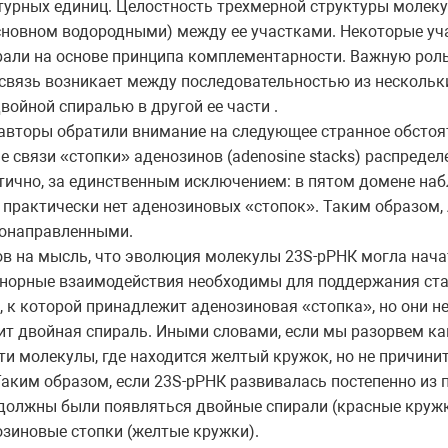
ктурных единиц. Целостность трехмерной структуры молек
сновном водородными) между ее участками. Некоторые уч
али на основе принципа комплементарности. Важную роль
 связь возникает между последовательностью из нескольк
двойной спиралью в другой ее части .
 авторы обратили внимание на следующее странное обстоя
 связи «стопки» аденозинов (adenosine stacks) распреде
тично, за единственным исключением: в пятом домене на
 практически нет аденозиновых «стопок». Таким образом,
нонаправленными.
в на мысль, что эволюция молекулы 23S-рРНК могла начат
-минорные взаимодействия необходимы для поддержания ст
, к которой принадлежит аденозиновая «стопка», но они н
жит двойная спираль. Иными словами, если мы разорвем к
ти молекулы, где находится желтый кружок, но не причинит 
аким образом, если 23S-рРНК развивалась постепенно из 
должны были появляться двойные спирали (красные кружки
зиновые стопки (желтые кружки).