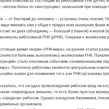
рные комплексы, состоящие из рибосомных РНК (рРНК) и
 синтезе белка по «инструкции», записанной при помощи 
в — от бактерий до человека — устроены очень похоже. По
иде имелись уже у общего предка всех нынешних форм жизн
остоит из двух субъединиц — большой (главной) и малой (
 молекулы рибосомной РНК (рРНК). Снаружи к молекулам
стоящее время теории «РНК-мира», на ранних этапах разв
олняются белками, выполнялись молекулами РНК. Появлен
струкций» стало ключевым событием, ознаменовавшим пер
иру». Поскольку рибосомы являются центральным компон
ычайно важен для понимания того, как РНК-организмы пре
казалось, что загадка происхождения рибосом вряд ли ког
икаких «переходных звеньев», то есть более простых моле
ь «предков» рибосом. Однако канадские биохимики, похож
временных организмов.