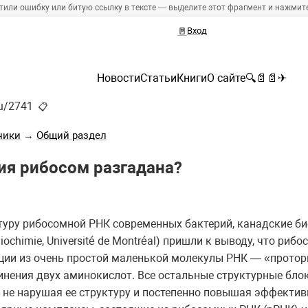
тили ошибку или битую ссылку в тексте — выделите этот фрагмент и нажмите 
🚪
Вход
Новости
Статьи
Книги
О сайте
🔍
📄
📄
✈
ru/2741
📋
ники
→
Общий раздел
ия рибосом разгадана?
туру рибосомной РНК современных бактерий, канадские б
Biochimie, Université de Montréal) пришли к выводу, что р
юции из очень простой маленькой молекулы РНК — «прото
инения двух аминокислот. Все остальные структурные бло
 не нарушая ее структуру и постепенно повышая эффектив