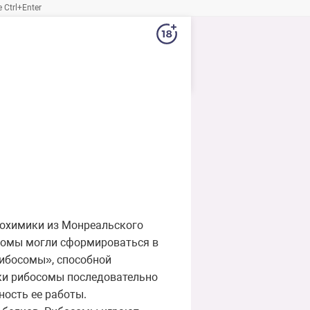
Ctrl+Enter
иохимики из Монреальского
ибосомы могли сформироваться в
рибосомы», способной
ки рибосомы последовательно
ность ее работы.