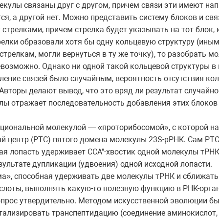
екулы связаны друг с другом, причем связи эти имеют нап
ся, а другой нет. Можно представить систему блоков и св
 стрелками, причем стрелка будет указывать на тот блок,
релки образовали хотя бы одну кольцевую структуру (иным
 стрелкам, могли вернуться в ту же точку), то разобрать 
возможно. Однако ни одной такой кольцевой структуры в
ление связей было случайным, вероятность отсутствия ко
Авторы делают вывод, что это вряд ли результат случайно
ы отражает последовательность добавления этих блоков 
кциональной молекулой — «проторибосомой», с которой н
 центр (PTC) пятого домена молекулы 23S-рРНК. Сам PTC 
я лопасть удерживает CCA"-хвостик одной молекулы тРНК
зультате дупликации (удвоения) одной исходной лопасти.
а», способная удерживать две молекулы тРНК и сближать
слоты, выполнять какую-то полезную функцию в РНК-орг
вопрос утвердительно. Методом искусственной эволюции 
тализировать транспептидацию (соединение аминокислот, 