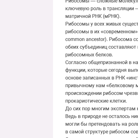
Рибосомы — сложные молекуля
ключевую роль в трансляции —
матричной РНК (мРНК).
Рибосомы у всех живых сущест
рибосомы в их «современном» в
common ancestor). Рибосома с
обеих субъединиц составляют
рибосомных белков.
Согласно общепризнанной в на
функции, которые сегодня вып
основе записанных в РНК «ин
привычному нам «белковому м
происхождении рибосом чрезв
прокариотические клетки.
До сих пор многим экспертам 
Ведь в природе не осталось н
могли бы претендовать на рол
в самой структуре рибосом со