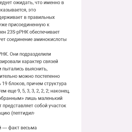
едует ожидать, что именно в
казывается, это
удерживает в правильных
 уже присоединенную к
мен 23S-рРНК обеспечивает
рует соединение аминокислоты
РНК. Они подразделили
зировали характер связей
и пытались выяснить,
вительно можно постепенно
 19 блоков, причем структура
е 9, 5, 3, 3, 2, 2, 2; наконец,
азобранным» лишь маленький
 представляет собой участок
ацию (пептидил-
й — факт весьма