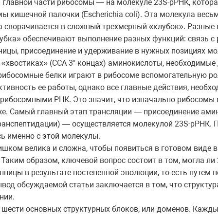
 главной части рибосомы — на молекуле 23S-рРНК, котора
кишечной палочки (Escherichia coli). Эта молекула весьм
на сворачивается в сложный трехмерный «клубок». Разные 
лубка» обеспечивают выполнение разных функций: связь с
ницы, присоединение и удерживание в нужных позициях м
х «хвостиках» (CCA-3"-концах) аминокислоты, необходимые 
 рибосомные белки играют в рибосоме вспомогательную рол
ивность ее работы, однако все главные действия, необхо
 рибосомными РНК. Это значит, что изначально рибосомы 
же. Самый главный этап трансляции — присоединение ами
ранспептидации) — осуществляется молекулой 23S-рРНК. 
сь именно с этой молекулы.
шком велика и сложна, чтобы появиться в готовом виде в
Таким образом, ключевой вопрос состоит в том, могла ли 
ницы в результате постепенной эволюции, то есть путем 
вод обсуждаемой статьи заключается в том, что структур
нии.
 шести основных структурных блоков, или доменов. Кажды