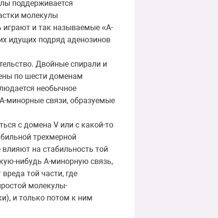
улы поддерживается
астки молекулы
 играют и так называемые «А-
их идущих подряд аденозинов
тельство. Двойные спирали и
лены по шести доменам
блюдается необычное
 А-минорные связи, образуемые
ься с домена V или с какой-то
абильной трехмерной
е влияют на стабильность той
акую-нибудь А-минорную связь,
вреда той части, где
простой молекулы-
), и только потом к ним