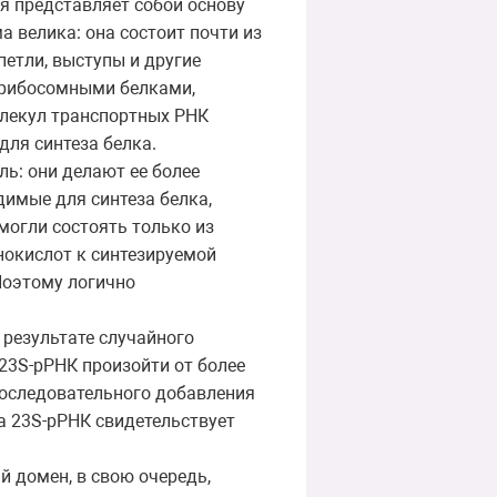
я представляет собой основу
а велика: она состоит почти из
петли, выступы и другие
 рибосомными белками,
олекул транспортных РНК
для синтеза белка.
ь: они делают ее более
димые для синтеза белка,
могли состоять только из
нокислот к синтезируемой
Поэтому логично
 результате случайного
23S-рРНК произойти от более
последовательного добавления
а 23S-рРНК свидетельствует
й домен, в свою очередь,