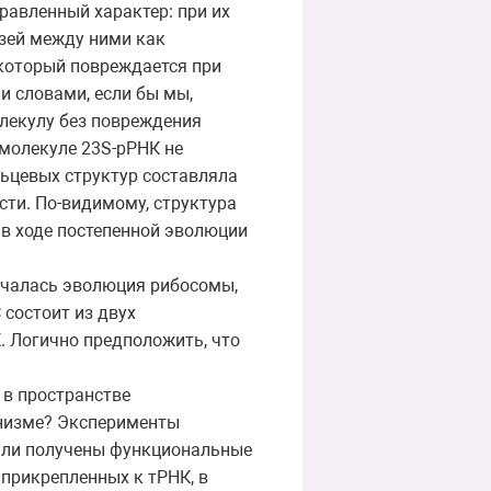
равленный характер: при их
язей между ними как
 который повреждается при
и словами, если бы мы,
молекулу без повреждения
 молекуле 23S-рРНК не
льцевых структур составляла
сти. По-видимому, структура
в ходе постепенной эволюции
ачалась эволюция рибосомы,
состоит из двух
. Логично предположить, что
 в пространстве
анизме? Эксперименты
были получены функциональные
прикрепленных к тРНК, в