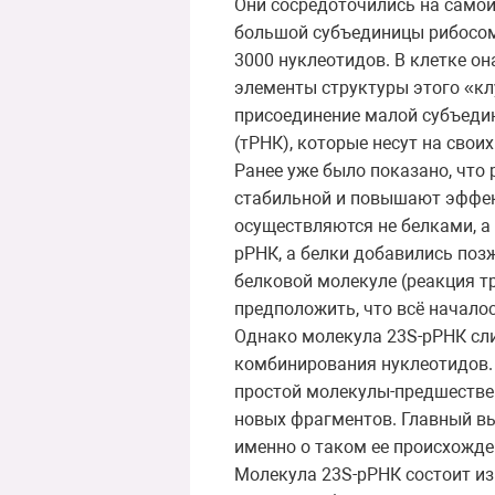
Они сосредоточились на самой
большой субъединицы рибосомы 
3000 нуклеотидов. В клетке о
элементы структуры этого «к
присоединение малой субъеди
(тРНК), которые несут на свои
Ранее уже было показано, что
стабильной и повышают эффект
осуществляются не белками, а
рРНК, а белки добавились поз
белковой молекуле (реакция т
предположить, что всё начало
Однако молекула 23S-рРНК сли
комбинирования нуклеотидов. 
простой молекулы-предшествен
новых фрагментов. Главный вы
именно о таком ее происхожде
Молекула 23S-рРНК состоит из