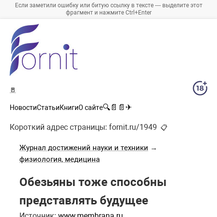
Если заметили ошибку или битую ссылку в тексте — выделите этот
фрагмент и нажмите Ctrl+Enter
🚪
🔍
📄
📄
✈
Новости
Статьи
Книги
О сайте
Короткий адрес страницы:
fornit.ru/1949
📋
Журнал достижений науки и техники
→
физиология, медицина
Обезьяны тоже способны
представлять будущее
Источник:
www.membrana.ru