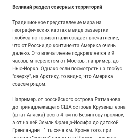
Великий раздел северных территорий
Традиционное представление мира на
географических картах в виде развертки
глобуса по горизонтали создает впечатление,
что от России до континента Америка очень
далеко. Это впечатление подкрепляется и 9-
часовым перелетом от Москвы, например, до
Нью-Йорка. Однако если посмотреть на глобус
"сверху", на Арктику, то видно, что Америка
совсем рядом.
Например, от российского острова Ратманова
до принадлежащего США острова Крузенштерна
(штат Аляска) всего 4 км по Берингову проливу,
а от нашей Земли Франца-Иосифа до датской
Гренландии - 1 тысяча км. Кроме того, при
взгляде "сверху" видно, что Россия - великая