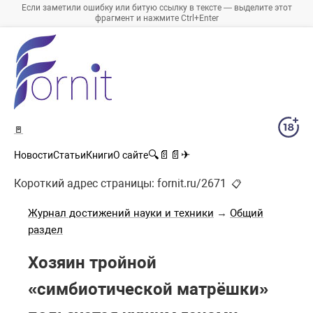
Если заметили ошибку или битую ссылку в тексте — выделите этот
фрагмент и нажмите Ctrl+Enter
🚪
🔍
📄
📄
✈
Новости
Статьи
Книги
О сайте
Короткий адрес страницы:
fornit.ru/2671
📋
Журнал достижений науки и техники
→
Общий
раздел
Хозяин тройной
«симбиотической матрёшки»