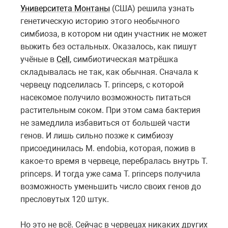
Университета Монтаны
(США) решила узнать
генетическую историю этого необычного
симбиоза, в котором ни один участник не может
выжить без остальных. Оказалось, как пишут
учёные в
Cell
, симбиотическая матрёшка
складывалась не так, как обычная. Сначала к
червецу подселилась T. princeps, с которой
насекомое получило возможность питаться
растительным соком. При этом сама бактерия
не замедлила избавиться от большей части
генов. И лишь сильно позже к симбиозу
присоединилась M. endobia, которая, пожив в
какое-то время в червеце, перебралась внутрь T.
princeps. И тогда уже сама T. princeps получила
возможность уменьшить число своих генов до
пресловутых 120 штук.
Но это не всё. Сейчас в червецах никаких других