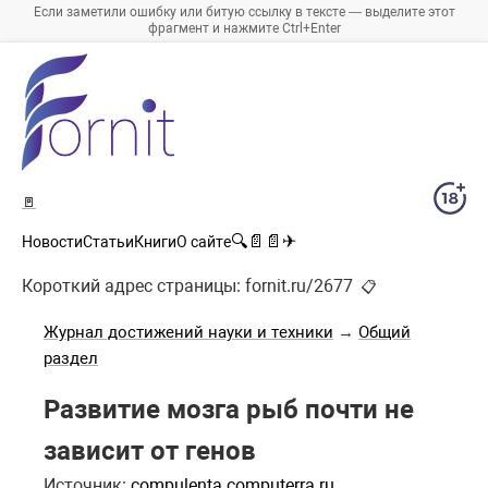
Если заметили ошибку или битую ссылку в тексте — выделите этот
фрагмент и нажмите Ctrl+Enter
🚪
🔍
📄
📄
✈
Новости
Статьи
Книги
О сайте
Короткий адрес страницы:
fornit.ru/2677
📋
Журнал достижений науки и техники
→
Общий
раздел
Развитие мозга рыб почти не
зависит от генов
Источник:
compulenta.computerra.ru