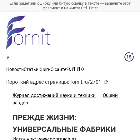
Если заметили ошибку или битую ссылку в тексте — выделите этот
фрагмент и нажмите Ctrl+Enter
🚪
🔍
📄
📄
✈
Новости
Статьи
Книги
О сайте
Короткий адрес страницы:
fornit.ru/2701
📋
Журнал достижений науки и техники
→
Общий
раздел
ПРЕЖДЕ ЖИЗНИ:
УНИВЕРСАЛЬНЫЕ ФАБРИКИ
Источник:
www.popmech.ru