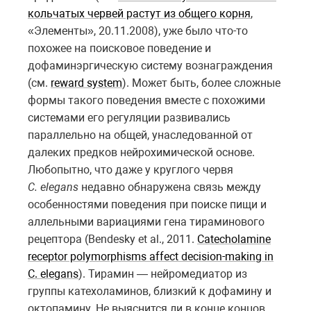
кольчатых червей растут из общего корня
,
«Элементы», 20.11.2008), уже было что-то
похожее на поисковое поведение и
дофаминэргическую систему вознаграждения
(см.
reward system
). Может быть, более сложные
формы такого поведения вместе с похожими
системами его регуляции развивались
параллельно на общей, унаследованной от
далеких предков нейрохимической основе.
Любопытно, что даже у круглого червя
C. elegans
недавно обнаружена связь между
особенностями поведения при поиске пищи и
аллельными вариациями гена тираминового
рецептора (Bendesky et al., 2011.
Catecholamine
receptor polymorphisms affect decision-making in
C. elegans
). Тирамин — нейромедиатор из
группы катехоламинов, близкий к дофамину и
октопамину. Не выяснится ли в конце концов,