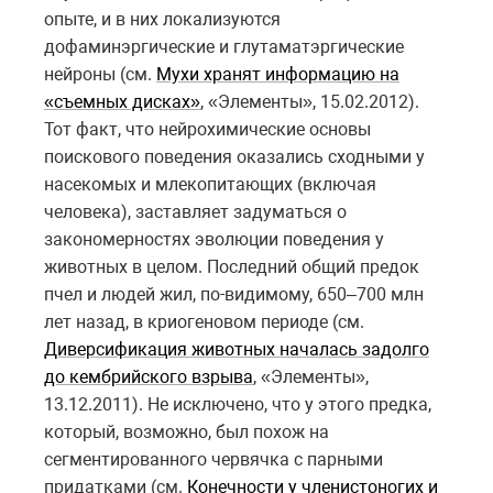
опыте, и в них локализуются
дофаминэргические и глутаматэргические
нейроны (см.
Мухи хранят информацию на
«съемных дисках»
, «Элементы», 15.02.2012).
Тот факт, что нейрохимические основы
поискового поведения оказались сходными у
насекомых и млекопитающих (включая
человека), заставляет задуматься о
закономерностях эволюции поведения у
животных в целом. Последний общий предок
пчел и людей жил, по-видимому, 650–700 млн
лет назад, в криогеновом периоде (см.
Диверсификация животных началась задолго
до кембрийского взрыва
, «Элементы»,
13.12.2011). Не исключено, что у этого предка,
который, возможно, был похож на
сегментированного червячка с парными
придатками (см.
Конечности у членистоногих и