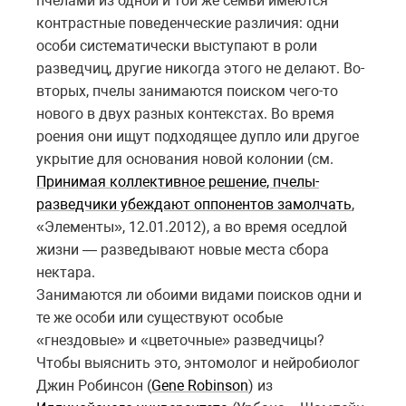
пчелами из одной и той же семьи имеются
контрастные поведенческие различия: одни
особи систематически выступают в роли
разведчиц, другие никогда этого не делают. Во-
вторых, пчелы занимаются поиском чего-то
нового в двух разных контекстах. Во время
роения они ищут подходящее дупло или другое
укрытие для основания новой колонии (см.
Принимая коллективное решение, пчелы-
разведчики убеждают оппонентов замолчать
,
«Элементы», 12.01.2012), а во время оседлой
жизни — разведывают новые места сбора
нектара.
Занимаются ли обоими видами поисков одни и
те же особи или существуют особые
«гнездовые» и «цветочные» разведчицы?
Чтобы выяснить это, энтомолог и нейробиолог
Джин Робинсон (
Gene Robinson
) из