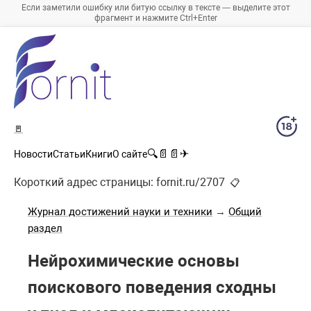
Если заметили ошибку или битую ссылку в тексте — выделите этот
фрагмент и нажмите Ctrl+Enter
🚪
🔍
📄
📄
✈
Новости
Статьи
Книги
О сайте
Короткий адрес страницы:
fornit.ru/2707
📋
Журнал достижений науки и техники
→
Общий
раздел
Нейрохимические основы
поискового поведения сходны