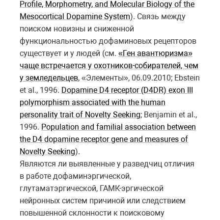
Profile, Morphometry, and Molecular Biology of the
Mesocortical Dopamine System
). Связь между
поиском новизны и сниженной
функциональностью дофаминовых рецепторов
существует и у людей (см.
«Ген авантюризма»
чаще встречается у охотников-собирателей, чем
у земледельцев
, «Элементы», 06.09.2010; Ebstein
et al., 1996.
Dopamine D4 receptor (D4DR) exon III
polymorphism associated with the human
personality trait of Novelty Seeking
; Benjamin et al.,
1996.
Population and familial association between
the D4 dopamine receptor gene and measures of
Novelty Seeking
).
Являются ли выявленные у разведчиц отличия
в работе дофаминэргической,
глутаматэргической, ГАМК-эргической
нейронных систем причиной или следствием
повышенной склонности к поисковому