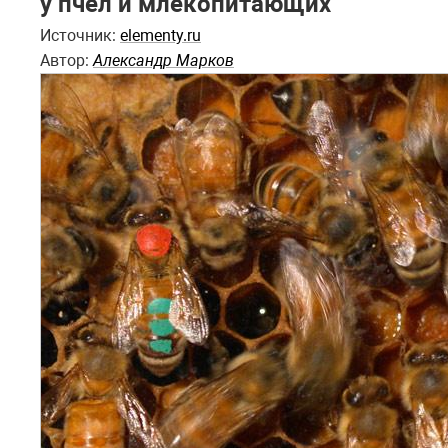
у пчел и млекопитающих
Источник:
elementy.ru
Автор:
Александр Марков