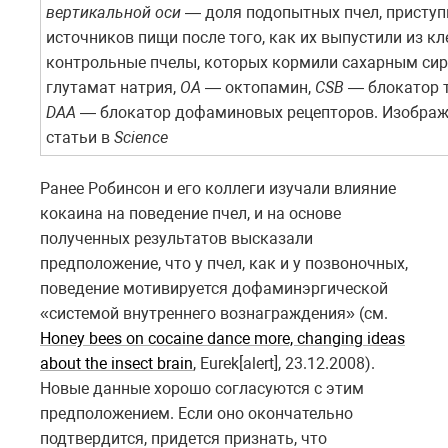
вертикальной оси
— доля подопытных пчел, приступ
источников пищи после того, как их выпустили из кл
контрольные пчелы, которых кормили сахарным сир
глутамат натрия,
OA
— октопамин,
CSB
— блокатор т
DAA
— блокатор дофаминовых рецепторов. Изображ
статьи в
Science
Ранее Робинсон и его коллеги изучали влияние
кокаина на поведение пчел, и на основе
полученных результатов высказали
предположение, что у пчел, как и у позвоночных,
поведение мотивируется дофаминэргической
«системой внутреннего вознаграждения» (см.
Honey bees on cocaine dance more, changing ideas
about the insect brain
, Eurek[alert], 23.12.2008).
Новые данные хорошо согласуются с этим
предположением. Если оно окончательно
подтвердится, придется признать, что