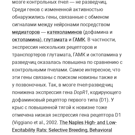
мозге контрольных пчел — не разведчиц.
Среди генов с измененной активностью
обнаружились гены, связанные с обменом
сигналами между нейронами посредством
медиаторов
—
катехоламинов
(дофамина и
октопамина
),
глутамата
и
ГАМК
. В частности,
экспрессия нескольких рецепторов и
транспортеров глутамата, ГАМК и октопамина у
разведчиц оказалась повышена по сравнению с
контрольными пчелами. Самое интересное, что
эти гены связаны с поиском новизны также и
у позвоночных. Так, в мозге пчел-разведчиц
понижена экспрессия гена
DopR1
, кодирующего
дофаминовый рецептор первого типа (D1). У
крыс с повышенной тягой к новизне тоже
отмечена низкая экспрессия гена рецептора D1
(Viggiano et al., 2002.
The Naples High- and Low-
Excitability Rats: Selective Breeding, Behavioral