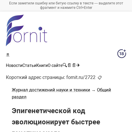
Если заметили ошибку или битую ссылку в тексте — выделите этот
фрагмент и нажмите Ctrl+Enter
🚪
🔍
📄
📄
✈
Новости
Статьи
Книги
О сайте
Короткий адрес страницы:
fornit.ru/2722
📋
Журнал достижений науки и техники
→
Общий
раздел
Эпигенетической код
эволюционирует быстрее