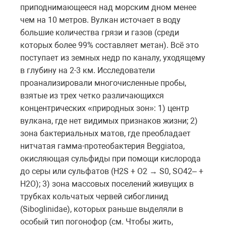
приподнимающееся над морским дном менее
чем на 10 метров. Вулкан источает в воду
большие количества грязи и газов (среди
которых более 99% составляет метан). Всё это
поступает из земных недр по каналу, уходящему
в глубину на 2-3 км. Исследователи
проанализировали многочисленные пробы,
взятые из трех четко различающихся
концентрических «природных зон»: 1) центр
вулкана, где нет видимых признаков жизни; 2)
зона бактериальных матов, где преобладает
нитчатая гамма-протеобактерия Beggiatoa,
окисляющая сульфиды при помощи кислорода
до серы или сульфатов (H2S + O2 → S0, SO42– +
H2O); 3) зона массовых поселений живущих в
трубках кольчатых червей сибоглинид
(Siboglinidae), которых раньше выделяли в
особый тип погонофор (см. Чтобы жить,