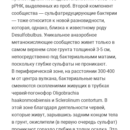
рРНК, выделенных из проб. Второй компонент
сообщества — сульфатредуцирующие бактерии
— тоже относится к новой разновидности,
которая, однако, близка к известному роду
Desulfobulbus. Уникальное анаэробное
метанокисляющее сообщество живет только в
самом верхнем слое грунта толщиной 3-5 см,
непосредственно под бактериальными матами,
поскольку глубже сульфаты не проникают.
В периферической зоне, на расстоянии 300-400
м от центра вулкана, бактериальные маты
сменяются скоплениями живущих в трубках
червей-погонофор Oligobrachia
haakonmosbiensis и Sclerolinum contortum. В
этой зоне благодаря деятельности червей,
которые живут, зарывшись задним концом тела
в грунт, окислители (в первую очередь сульфат)
проникают гораздо глубже в толщу осадка. Это