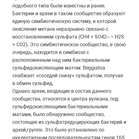
подобного типа были известны и ранее.
Бактерии и археи в таком сообществе образуют
единую симбиотическую систему, в которой
окисление метана неразрывно связано с
восстановлением сульфата (CH4 + SO42– = H2S
+ CO2). Это симбиотическое сообщество, в свою
очередь, находится в симбиозе с
расположенным над ним бактериальным
сульфидокисляющим матом: Beggiatoa
снабжает «соседей снизу» сульфатом, получая
в обмен сульфид.
Однако археи, входящие в состав данного
сообщества, относятся к центра вулкана, под
сульфидокисляющими бактериальными
матами, было обнаружено сообщество,
состоящее из сульфатредуцирующих бактерий и
архей,группе. Это было установлено по
нуклеотидным последовательностям генов 16S