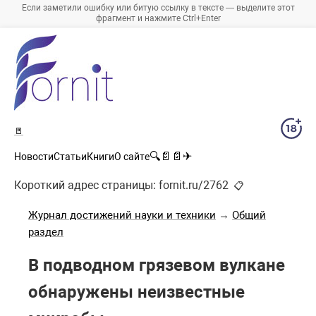
Если заметили ошибку или битую ссылку в тексте — выделите этот
фрагмент и нажмите Ctrl+Enter
🚪
🔍
📄
📄
✈
Новости
Статьи
Книги
О сайте
Короткий адрес страницы:
fornit.ru/2762
📋
Журнал достижений науки и техники
→
Общий
раздел
В подводном грязевом вулкане
обнаружены неизвестные