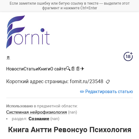
Если заметили ошибку или битую ссылку в тексте — выделите этот
фрагмент и нажмите Ctrl+Enter
🚪
🔍
📄
📄
✈
Новости
Статьи
Книги
О сайте
Короткий адрес страницы:
fornit.ru/23548
📋
✏️ Редактировать статью
Использовано
в предметной области:
Системная нейрофизиология
(nan)
раздел:
Сознание
(nan)
Книга Антти Ревонсуо Психология