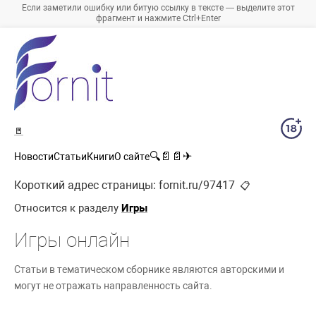
Если заметили ошибку или битую ссылку в тексте — выделите этот
фрагмент и нажмите Ctrl+Enter
🚪
🔍
📄
📄
✈
Новости
Статьи
Книги
О сайте
Короткий адрес страницы:
fornit.ru/97417
📋
Относится к разделу
Игры
Игры онлайн
Статьи в тематическом сборнике являются авторскими и
могут не отражать направленность сайта.