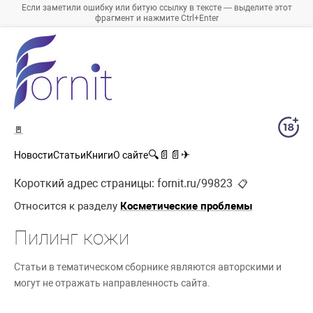
Если заметили ошибку или битую ссылку в тексте — выделите этот
фрагмент и нажмите Ctrl+Enter
🚪
🔍
📄
📄
✈
Новости
Статьи
Книги
О сайте
Короткий адрес страницы:
fornit.ru/99823
📋
Относится к разделу
Косметические проблемы
Пилинг кожи
Статьи в тематическом сборнике являются авторскими и
могут не отражать направленность сайта.