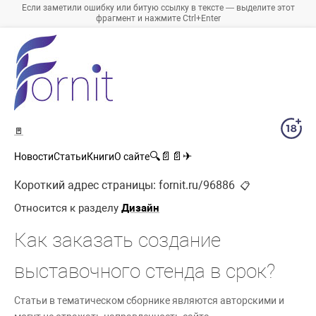
Если заметили ошибку или битую ссылку в тексте — выделите этот
фрагмент и нажмите Ctrl+Enter
🚪
🔍
📄
📄
✈
Новости
Статьи
Книги
О сайте
Короткий адрес страницы:
fornit.ru/96886
📋
Относится к разделу
Дизайн
Как заказать создание
выставочного стенда в срок?
Статьи в тематическом сборнике являются авторскими и