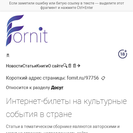
Если заметили ошибку или битую ссылку в тексте — выделите этот
фрагмент и нажмите Ctrl+Enter
🚪
🔍
📄
📄
✈
Новости
Статьи
Книги
О сайте
Короткий адрес страницы:
fornit.ru/97756
📋
Относится к разделу
Досуг
Интернет-билеты на культурные
события в стране
Статьи в тематическом сборнике являются авторскими и