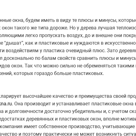
ные окна, будем иметь в виду те плюсы и минусы, которы
окон такого же типа дороже. Но у дерева лучшая теплоиз
оляющими легко пропускать воздух, до и внешне они покр
не “дышат”, как и пластиковые и нуждаются в искусственно
ти воздействиям у пластика очевидный плюс. Зато деревя
шил досконально по балам свойств сравнить плюсы и минус
идов окон. Так что можно сильно не обременяться такими
ений, которых гораздо больше пластиковых.
екларирует высочайшее качество и преимущества своей пр
kna.ru
. Она производит и устанавливает пластиковые окна 
ва и долговечности достаточно убедительны и, с учетом с
достатках деревянных и пластиковых окон, вполне мотив
о компания имеет собственное производство, учитывающие
ачество и поэтому практически не может возникнуть ситу