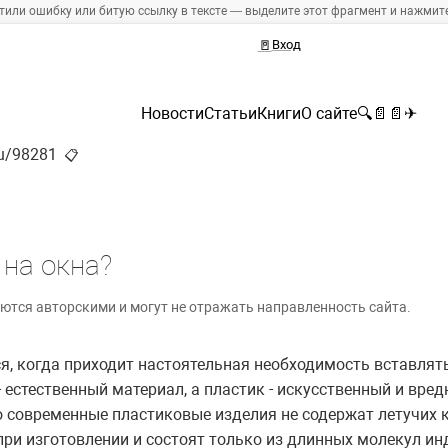
тили ошибку или битую ссылку в тексте — выделите этот фрагмент и нажмите 
🚪
Вход
Новости
Статьи
Книги
О сайте
🔍
📄
📄
✈
ru/98281
📋
 на окна?
ются авторскими и могут не отражать направленность сайта.
, когда приходит настоятельная необходимость вставлять
- естественный материал, а пластик - искусственный и вре
о современные пластиковые изделия не содержат летучих 
при изготовлении и состоят только из длинных молекул и