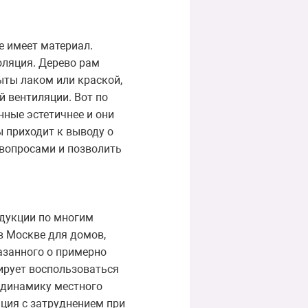
е имеет материал.
оляция. Дерево рам
ыты лаком или краской,
й вентиляции. Вот по
нные эстетичнее и они
ы приходит к выводу о
 вопросами и позволить
одукции по многим
в Москве для домов,
казанного о примерно
ирует воспользоваться
 динамику местного
ация с затруднением при