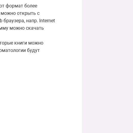
тот формат более
 можно открыть с
раузера, напр. Internet
рамму можно скачать
оторые книги можно
томатологии будут