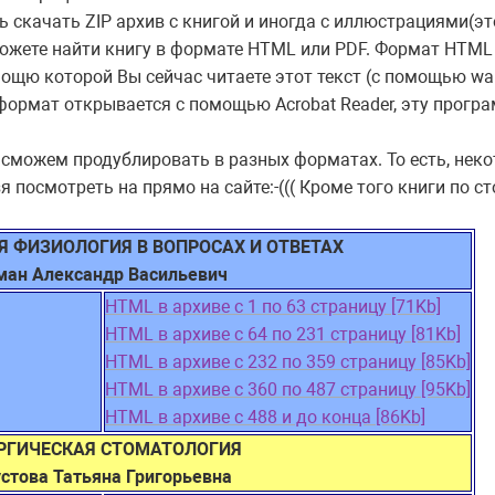
ь скачать ZIP архив с книгой и иногда с иллюстрациями(э
можете найти книгу в формате HTML или PDF. Формат HTML
ю которой Вы сейчас читаете этот текст (с помощью wab б
 PDF формат открывается с помощью Acrobat Reader, эту прог
 сможем продублировать в разных форматах. То есть, нек
я посмотреть на прямо на сайте:-((( Кроме того книги по с
 ФИЗИОЛОГИЯ В ВОПРОСАХ И ОТВЕТАХ
ман Александр Васильевич
HTML в архиве с 1 по 63 страницу [71Kb]
HTML в архиве с 64 по 231 страницу [81Kb]
HTML в архиве с 232 по 359 страницу [85Kb]
HTML в архиве с 360 по 487 страницу [95Kb]
HTML в архиве с 488 и до конца [86Kb]
РГИЧЕСКАЯ СТОМАТОЛОГИЯ
стова Татьяна Григорьевна