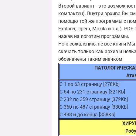
Второй вариант - это возможност
компактен). Внутри архива Вы с
помощю той же программы с помощ
Explorer, Opera, Mozila и т.д.).
нажав на логотим программы.
Но к сожалению, не все книги Мы
скачать только как архив и нельз
обозначены таким значком.
ПАТОЛОГИЧЕСКАЯ
Ата
С 1 по 63 страницу [278Kb]
С 64 по 231 страницу [321Kb]
С 232 по 359 страницу [372Kb]
С 360 по 487 страницу [380Kb]
С 488 и до конца [358Kb]
ХИРУ
Робу