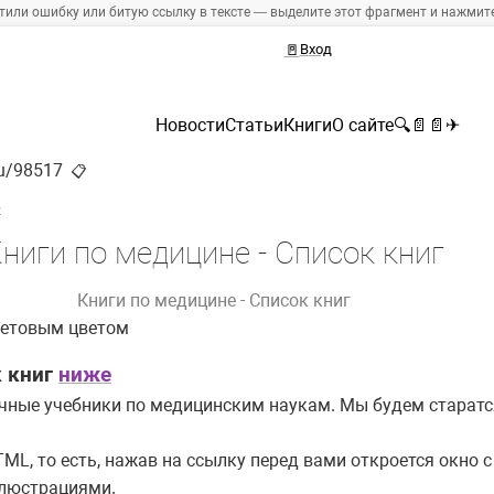
тили ошибку или битую ссылку в тексте — выделите этот фрагмент и нажмите 
🚪
Вход
Новости
Статьи
Книги
О сайте
🔍
📄
📄
✈
ru/98517
📋
»
ниги по медицине - Список книг
Книги по медицине - Список книг
етовым цветом
к книг
ниже
ичные учебники по медицинским наукам. Мы будем старат
TML, то есть, нажав на ссылку перед вами откроется окно 
ллюстрациями.