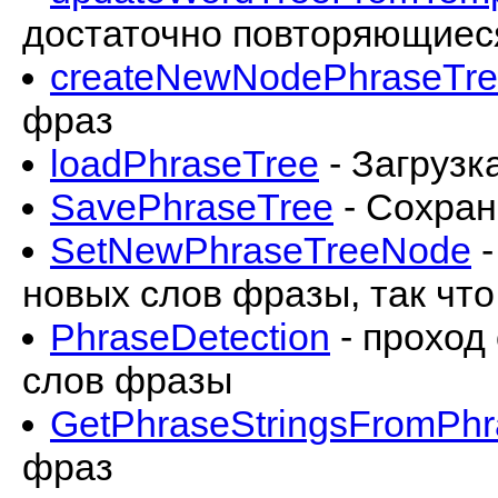
достаточно повторяющиес
createNewNodePhraseTr
фраз
loadPhraseTree
- Загрузк
SavePhraseTree
- Сохран
SetNewPhraseTreeNode
-
новых слов фразы, так что
PhraseDetection
- проход
слов фразы
GetPhraseStringsFromPhr
фраз