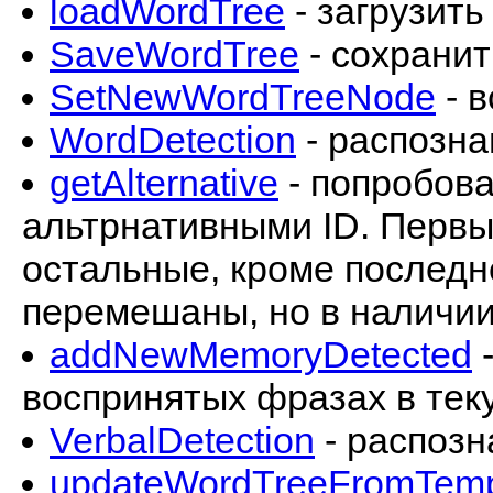
loadWordTree
- загрузить
SaveWordTree
- сохранит
SetNewWordTreeNode
- в
WordDetection
- распозна
getAlternative
- попробова
альтрнативными ID. Первы
остальные, кроме последн
перемешаны, но в наличи
addNewMemoryDetected
-
воспринятых фразах в тек
VerbalDetection
- распозн
updateWordTreeFromTem