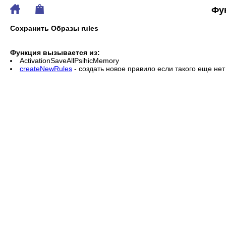
Фу
Сохранить Образы rules
Функция вызывается из:
АctivationSaveAllPsihicMemory
createNewRules
- создать новое правило если такого еще нет