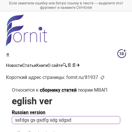
Если заметили ошибку или битую ссылку в тексте — выделите этот
фрагмент и нажмите Ctrl+Enter
🚪
🔍
📄
📄
✈
Новости
Статьи
Книги
О сайте
Короткий адрес страницы:
fornit.ru/81937
📋
Относится к
сборнику статей
теории МВАП
eglish ver
Russian version
ssfdgs gs gsdfg sdg sdgsd