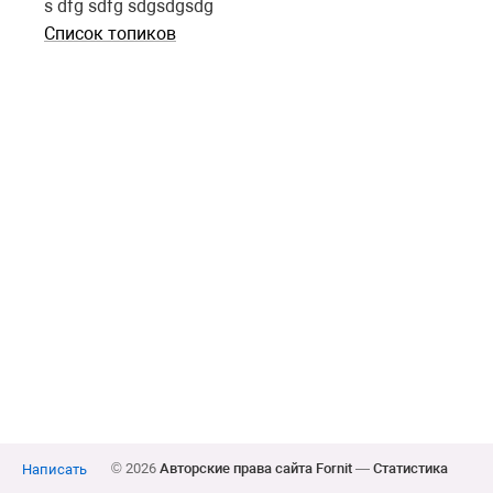
s dfg sdfg sdgsdgsdg
Список топиков
© 2026
Авторские права сайта Fornit
—
Статистика
Написать