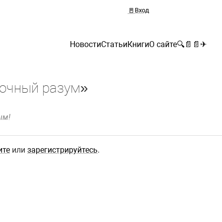
🚪
Вход
Новости
Статьи
Книги
О сайте
🔍
📄
📄
✈
очный разум»
ым!
ите
или
зарегистрируйтесь
.