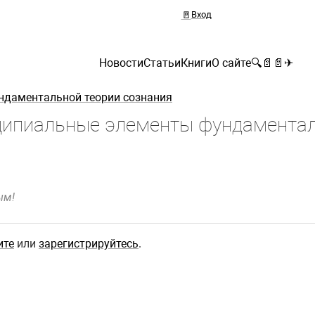
🚪
Вход
Новости
Статьи
Книги
О сайте
🔍
📄
📄
✈
даментальной теории сознания
ипиальные элементы фундаментал
ым!
ите
или
зарегистрируйтесь
.